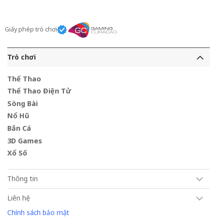
Giấy phép trò chơi
Trò chơi
Thể Thao
Thể Thao Điện Tử
Sòng Bài
Nổ Hũ
Bắn Cá
3D Games
Xổ Số
Thông tin
Liên hệ
Chính sách bảo mật