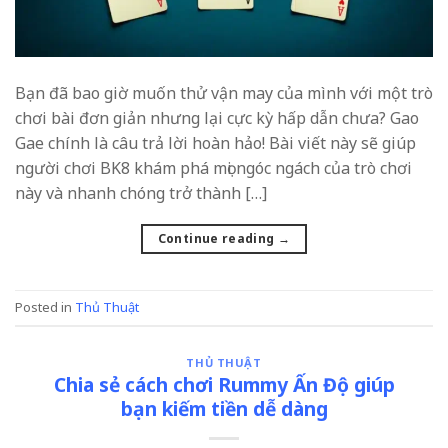
Bạn đã bao giờ muốn thử vận may của mình với một trò
chơi bài đơn giản nhưng lại cực kỳ hấp dẫn chưa? Gao
Gae chính là câu trả lời hoàn hảo! Bài viết này sẽ giúp
người chơi BK8 khám phá mọi ngóc ngách của trò chơi
này và nhanh chóng trở thành […]
Continue reading
→
Posted in
Thủ Thuật
THỦ THUẬT
Chia sẻ cách chơi Rummy Ấn Độ giúp
bạn kiếm tiền dễ dàng