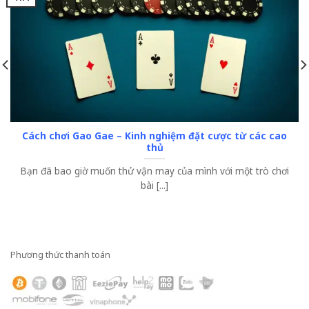
Cách chơi Gao Gae – Kinh nghiệm đặt cược từ các cao
thủ
Bạn đã bao giờ muốn thử vận may của mình với một trò chơi
bài [...]
Phương thức thanh toán